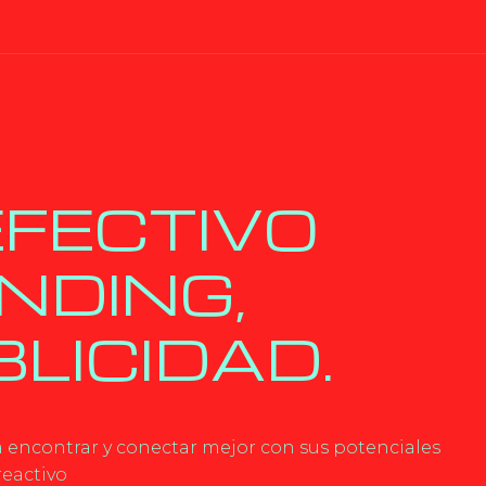
EFECTIVO
NDING,
LICIDAD.
 encontrar y conectar mejor con sus potenciales
reactivo