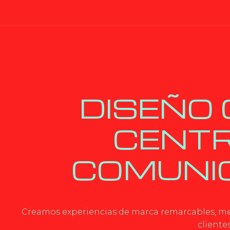
DISEÑO 
CENTR
COMUNIC
Creamos experiencias de marca remarcables, mem
cliente