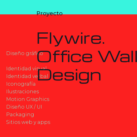
Proyecto
Flywire.
Office Wal
Diseño gráfico
Design
Identidad visual
Identidad verbal
Iconografía
Ilustraciones
Motion Graphics
Diseño UX / UI
Packaging
Sitios web y apps